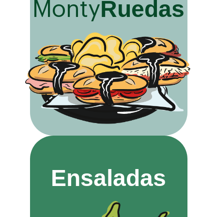
Ruedas
Monty
Ensaladas