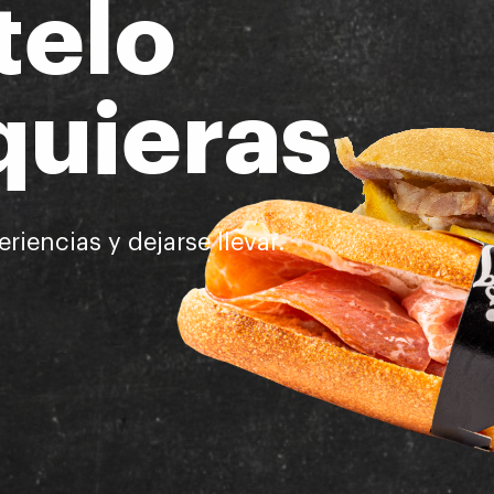
telo
quieras
riencias y dejarse llevar.