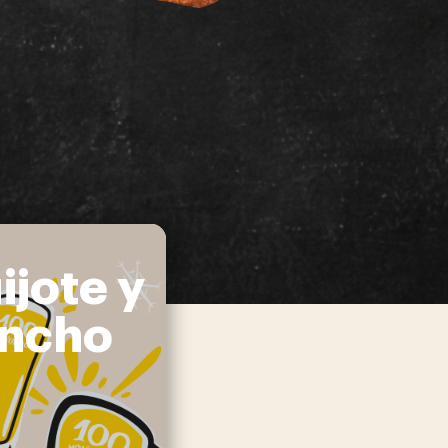
ijote y
ncho