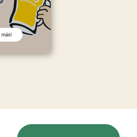
r más!