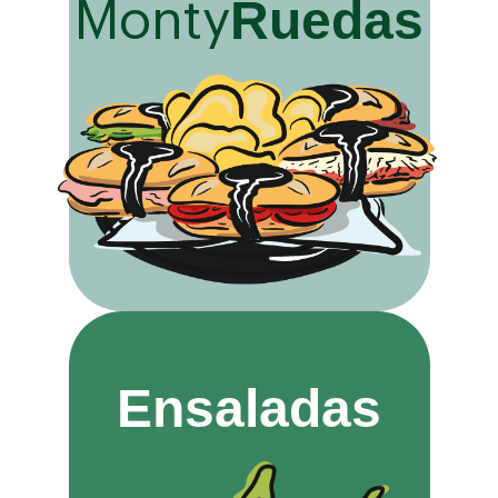
Ruedas
Monty
Ensaladas